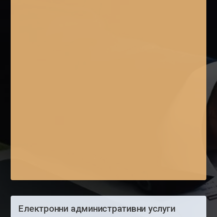
Електронни административни услуги